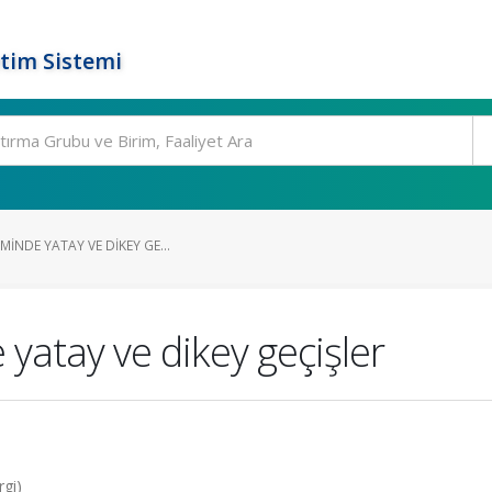
tim Sistemi
MINDE YATAY VE DIKEY GE...
 yatay ve dikey geçişler
rgi)