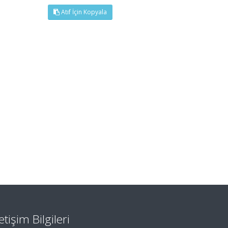
Atıf İçin Kopyala
letişim Bilgileri