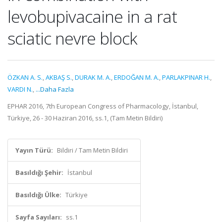
levobupivacaine in a rat
sciatic nevre block
ÖZKAN A. S.
,
AKBAŞ S.
,
DURAK M. A.
,
ERDOĞAN M. A.
,
PARLAKPINAR H.
,
VARDI N.
,
...Daha Fazla
EPHAR 2016, 7th European Congress of Pharmacology, İstanbul,
Türkiye, 26 - 30 Haziran 2016, ss.1, (Tam Metin Bildiri)
Yayın Türü:
Bildiri / Tam Metin Bildiri
Basıldığı Şehir:
İstanbul
Basıldığı Ülke:
Türkiye
Sayfa Sayıları:
ss.1