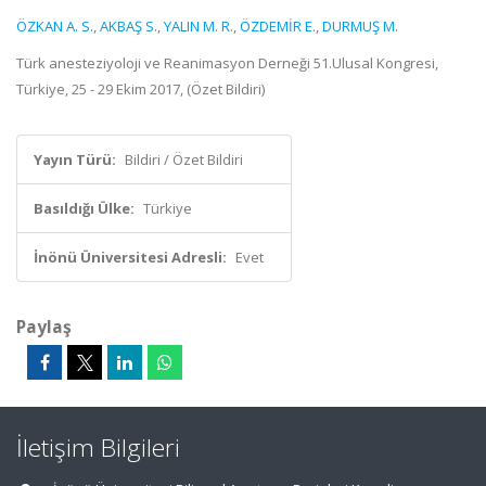
ÖZKAN A. S.
,
AKBAŞ S.
,
YALIN M. R.
,
ÖZDEMİR E.
,
DURMUŞ M.
Türk anesteziyoloji ve Reanimasyon Derneği 51.Ulusal Kongresi,
Türkiye, 25 - 29 Ekim 2017, (Özet Bildiri)
Yayın Türü:
Bildiri / Özet Bildiri
Basıldığı Ülke:
Türkiye
İnönü Üniversitesi Adresli:
Evet
Paylaş
İletişim Bilgileri