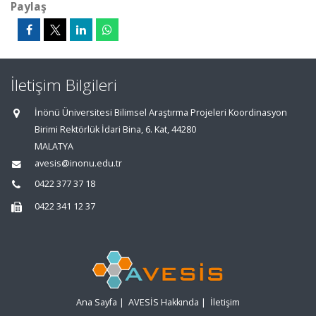
Paylaş
İletişim Bilgileri
İnönü Üniversitesi Bilimsel Araştırma Projeleri Koordinasyon
Birimi Rektörlük İdari Bina, 6. Kat, 44280
MALATYA
avesis@inonu.edu.tr
0422 377 37 18
0422 341 12 37
Ana Sayfa
|
AVESİS Hakkında
|
İletişim