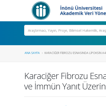
İnönü Üniversitesi
Akademik Veri Yöne
Ara
ANA SAYFA
KARACIĞER FIBROZU ESNASINDA LIPOKSIN A4 .
Karaciğer Fibrozu Esn
ve İmmün Yanıt Üzerine