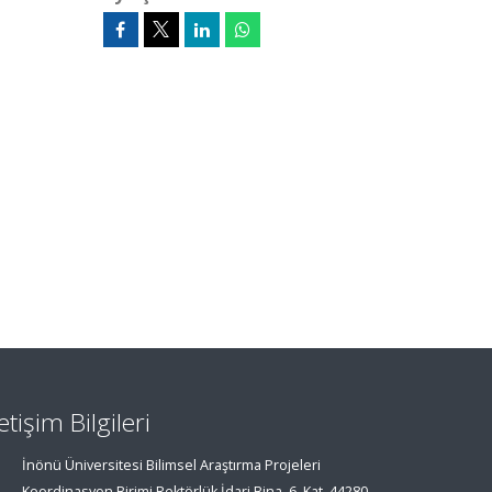
letişim Bilgileri
İnönü Üniversitesi Bilimsel Araştırma Projeleri
Koordinasyon Birimi Rektörlük İdari Bina, 6. Kat, 44280