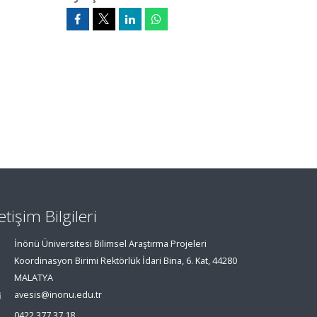
letişim Bilgileri
İnönü Üniversitesi Bilimsel Araştırma Projeleri
Koordinasyon Birimi Rektörlük İdari Bina, 6. Kat, 44280
MALATYA
avesis@inonu.edu.tr
0422 377 37 18