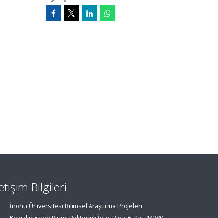
letişim Bilgileri
İnönü Üniversitesi Bilimsel Araştırma Projeleri
Koordinasyon Birimi Rektörlük İdari Bina, 6. Kat, 44280