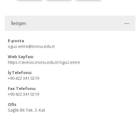
İletişim
E-posta
oguz.emre@inonu.edu.tr
Web Sayfası
https://avesis.inonu.edu.tr/oguz.emre
İş Telefonu
+90 422 341 0219
Fax Telefonu
+90 422 341 0219
Ofis
Sağlık Bil. Fak. 3. Kat