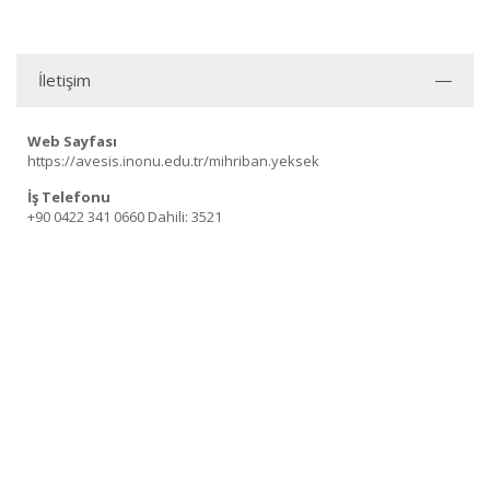
İletişim
Web Sayfası
https://avesis.inonu.edu.tr/mihriban.yeksek
İş Telefonu
+90 0422 341 0660
Dahili: 3521