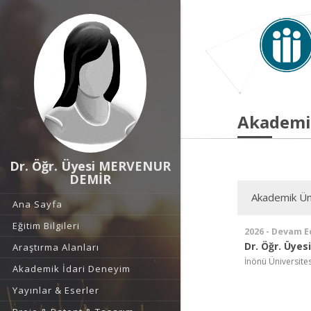
Akademi
Dr. Öğr. Üyesi MERVENUR
DEMİR
Akademik Ün
Ana Sayfa
Eğitim Bilgileri
2026 - Devam E
Dr. Öğr. Üyesi
Araştırma Alanları
İnönü Üniversitesi
Akademik İdari Deneyim
Yayınlar & Eserler