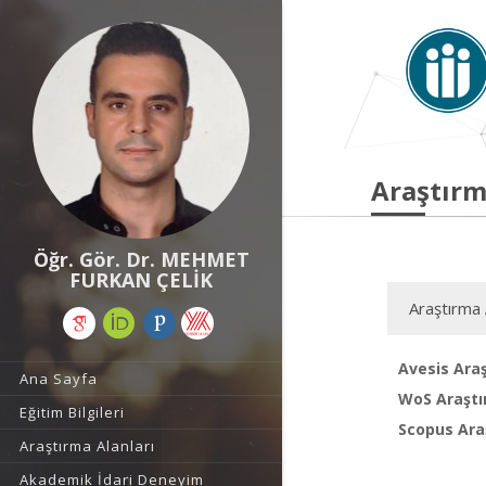
Araştırm
Öğr. Gör. Dr. MEHMET
FURKAN ÇELİK
Araştırma 
Avesis Araş
Ana Sayfa
WoS Araştı
Eğitim Bilgileri
Scopus Araş
Araştırma Alanları
Akademik İdari Deneyim