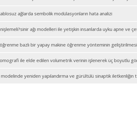
kablosuz ağlarda sembolik modülasyonların hata analizi
önişlemeli?sinir ağı modelleri ile yetişkin insanlarda uyku apne ve çeş
 öğrenme bazlı bir yapay makine öğrenme yönteminin geliştirilmes
 tomografi ile elde edilen volumetrik verinin işlenerek üç boyutlu 
modelinde yeniden yapılandırma ve gürültülü sinaptik iletkenliğin t