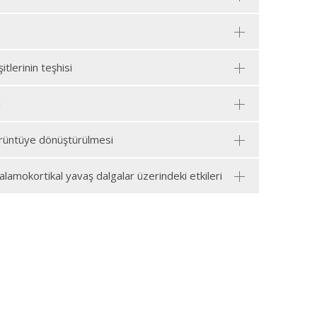
itlerinin teşhisi
i
görüntüye dönüştürülmesi
alamokortikal yavaş dalgalar üzerindeki etkileri