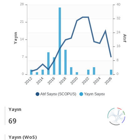
28
40
32
21
24
Yayın
Atıf
14
16
7
8
0
0
2014
2016
2018
2020
2022
2024
2026
2012
Atıf Sayısı (SCOPUS)
Yayın Sayısı
Yayın
69
Yayın (WoS)