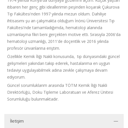
1974 yılında Konya'da dünyaya gözlerimi açtım. Küçük yaştan
itibaren her genç gibi ideallerimin peşinden koşarak Çukurova
Tıp Fakültesi'nden 1997 yılında mezun oldum. Dahiliye
ihtisasımı şu an çalışmakta olduğum İnönü Üniversitesi Tıp
Fakültesi'nde tamamladığımda, hematoloji alanında
uzmanlaşma fikri beni gerçekten motive etti. Sırasıyla 2006'da
hematoloji uzmanlığı, 2011'de doçentlik ve 2016 yılında
profesör ünvanlarına eriştim.
Özellikle Kemik İliği Nakli konusunda, tıp dünyasındaki güncel
gelişmeleri yakından takip ederek, hastalarıma en uygun
tedaviyi uygulayabilmek adına zevkle çalışmaya devam
ediyorum.
Güncel sorumluklarım arasında TÖTM Kemik İliği Nakli
Direktörlüğü, Doku Tipleme Laboratuarı ve Aferez Ünitesi
Sorumluluğu bulunmaktadır.
İletişim