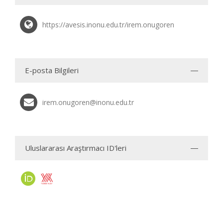
https://avesis.inonu.edu.tr/irem.onugoren
E-posta Bilgileri
irem.onugoren@inonu.edu.tr
Uluslararası Araştırmacı ID'leri