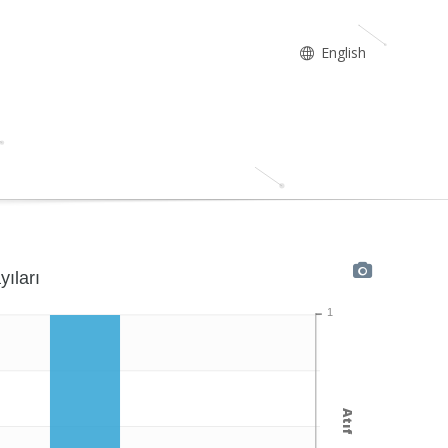
English
yıları
1
Atıf