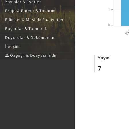
Yayınlar & Eserler
1
Proje & Patent & Tasarım
Bilimsel & Mesleki Faaliyetler
0
Başarılar & Tanınırlık
20
Duyurular & Dokümanlar
İletişim
Özgeçmiş Dosyası İndir
Yayın
7