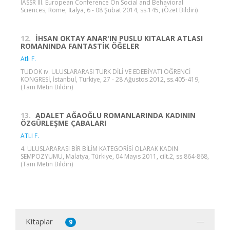
IASSR III. European Conference On Social and Behavioral
Sciences, Rome, İtalya, 6 - 08 Şubat 2014, ss.145, (Özet Bildiri)
12.
İHSAN OKTAY ANAR'IN PUSLU KITALAR ATLASI
ROMANINDA FANTASTİK ÖĞELER
Atlı F.
TUDOK ıv. ULUSLARARASI TÜRK DİLİ VE EDEBİYATI ÖĞRENCİ
KONGRESİ, İstanbul, Türkiye, 27 - 28 Ağustos 2012, ss.405-419,
(Tam Metin Bildiri)
13.
ADALET AĞAOĞLU ROMANLARINDA KADININ
ÖZGÜRLEŞME ÇABALARI
ATLI F.
4. ULUSLARARASI BİR BİLİM KATEGORİSİ OLARAK KADIN
SEMPOZYUMU, Malatya, Türkiye, 04 Mayıs 2011, cilt.2, ss.864-868,
(Tam Metin Bildiri)
Kitaplar
9