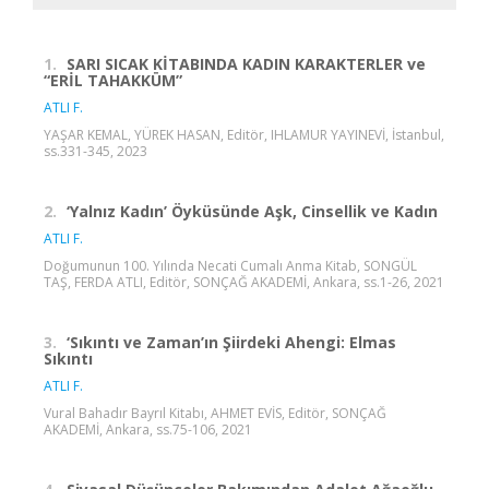
1.
SARI SICAK KİTABINDA KADIN KARAKTERLER ve
“ERİL TAHAKKÜM”
ATLI F.
YAŞAR KEMAL, YÜREK HASAN, Editör, IHLAMUR YAYINEVİ, İstanbul,
ss.331-345, 2023
2.
‘Yalnız Kadın’ Öyküsünde Aşk, Cinsellik ve Kadın
ATLI F.
Doğumunun 100. Yılında Necati Cumalı Anma Kitab, SONGÜL
TAŞ, FERDA ATLI, Editör, SONÇAĞ AKADEMİ, Ankara, ss.1-26, 2021
3.
‘Sıkıntı ve Zaman’ın Şiirdeki Ahengi: Elmas
Sıkıntı
ATLI F.
Vural Bahadır Bayrıl Kitabı, AHMET EVİS, Editör, SONÇAĞ
AKADEMİ, Ankara, ss.75-106, 2021