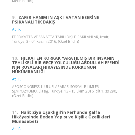
Metin Bildiri)
9.
ZAFER HANIM IN AŞK I VATAN ESERİNE
PSİKANALİTİK BAKIŞ
Atlı F.
EDEBİYATTA VE SANATTA TARİH DIŞI BIRAKILANLAR, İzmir,
Türkiye, 3 - 04 Kasım 2016, (Özet Bildiri)
10.
HİLKATEN KORKAK YARATILMIŞ BİR İNSANIN
TEHLİKELİ BİR GECE YOLCULUĞU ABDULLAH EFENDİ
NİN RÜYALARI HİKÂYESİNDE KORKUNUN
HÜKÜMRANLIĞI
Atlı F.
ASOSCONGRESS 1. ULUSLARARASI SOSYAL BİLİMLER
SEMPOZYUMU, Elazığ, Türkiye, 13 - 15 Ekim 2016, cilt.1, ss.290,
(Özet Bildiri)
11.
Halit Ziya Uşaklıgil'in Ferhunde Kalfa
Hikâyesinde Beden Yapısı ve Kişilik Özellikleri
Münasebeti
Atlı F.