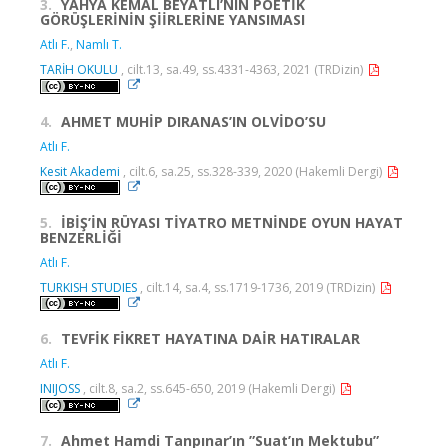
3.
YAHYA KEMAL BEYATLI’NIN POETİK
GÖRÜŞLERİNİN ŞİİRLERİNE YANSIMASI
Atlı F.
,
Namlı T.
TARİH OKULU
, cilt.13, sa.49, ss.4331-4363, 2021 (TRDizin)
4.
AHMET MUHİP DIRANAS’IN OLVİDO’SU
Atlı F.
Kesit Akademi
, cilt.6, sa.25, ss.328-339, 2020 (Hakemli Dergi)
5.
İBİŞ’İN RÜYASI TİYATRO METNİNDE OYUN HAYAT
BENZERLİĞİ
Atlı F.
TURKISH STUDIES
, cilt.14, sa.4, ss.1719-1736, 2019 (TRDizin)
6.
TEVFİK FİKRET HAYATINA DAİR HATIRALAR
Atlı F.
INIJOSS
, cilt.8, sa.2, ss.645-650, 2019 (Hakemli Dergi)
7.
Ahmet Hamdi Tanpınar’ın ”Suat’ın Mektubu”