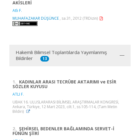
AKİSLERİ
Atlı F.
MUHAFAZAKAR DÜŞÜNCE
, sa.31, 2012 (TRDizin)
Hakemli Bilimsel Toplantılarda Yayımlanmış
Bildiriler
13
1.
KADINLAR ARASI TECRÜBE AKTARIMI ve ESİR
SÖZLER KUYUSU
ATLI F.
UBAK 16. ULUSLARARASI BİLİMSEL ARAŞTIRMALAR KONGRESİ,
Ankara, Türkiye, 12 Mart 2023, cilt.1, ss.105-114, (Tam Metin
Bildiri)
2.
ŞEHİRSEL BEDENLER BAĞLAMINDA SERVET-İ
FÜNÛN ŞİİRİ