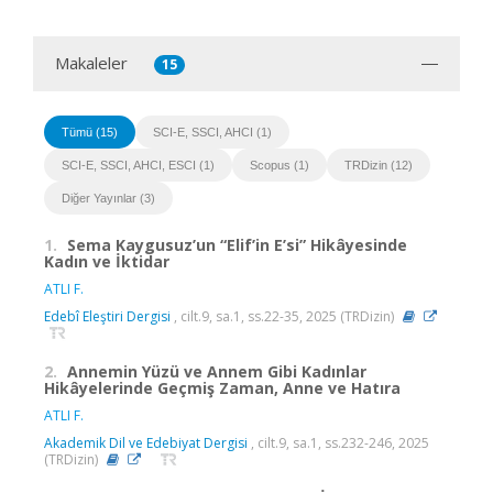
Makaleler
15
Tümü (15)
SCI-E, SSCI, AHCI (1)
SCI-E, SSCI, AHCI, ESCI (1)
Scopus (1)
TRDizin (12)
Diğer Yayınlar (3)
1.
Sema Kaygusuz’un “Elif’in E’si” Hikâyesinde
Kadın ve İktidar
ATLI F.
Edebî Eleştiri Dergisi
, cilt.9, sa.1, ss.22-35, 2025 (TRDizin)
2.
Annemin Yüzü ve Annem Gibi Kadınlar
Hikâyelerinde Geçmiş Zaman, Anne ve Hatıra
ATLI F.
Akademik Dil ve Edebiyat Dergisi
, cilt.9, sa.1, ss.232-246, 2025
(TRDizin)