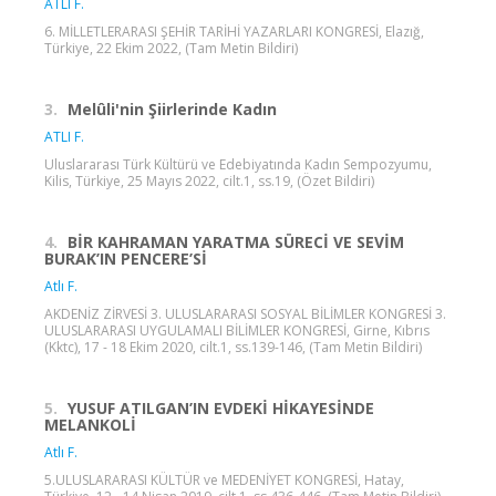
ATLI F.
6. MİLLETLERARASI ŞEHİR TARİHİ YAZARLARI KONGRESİ, Elazığ,
Türkiye, 22 Ekim 2022, (Tam Metin Bildiri)
3.
Melûli'nin Şiirlerinde Kadın
ATLI F.
Uluslararası Türk Kültürü ve Edebiyatında Kadın Sempozyumu,
Kilis, Türkiye, 25 Mayıs 2022, cilt.1, ss.19, (Özet Bildiri)
4.
BİR KAHRAMAN YARATMA SÜRECİ VE SEVİM
BURAK’IN PENCERE’Sİ
Atlı F.
AKDENİZ ZİRVESİ 3. ULUSLARARASI SOSYAL BİLİMLER KONGRESİ 3.
ULUSLARARASI UYGULAMALI BİLİMLER KONGRESİ, Girne, Kıbrıs
(Kktc), 17 - 18 Ekim 2020, cilt.1, ss.139-146, (Tam Metin Bildiri)
5.
YUSUF ATILGAN’IN EVDEKİ HİKAYESİNDE
MELANKOLİ
Atlı F.
5.ULUSLARARASI KÜLTÜR ve MEDENİYET KONGRESİ, Hatay,