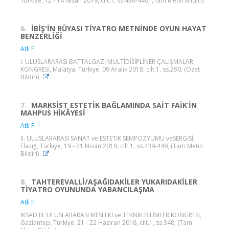
Türkiye, 12 - 14 Nisan 2019, cilt.1, ss.436-446, (Tam Metin Bildiri)
6.
İBİŞ'İN RÜYASI TİYATRO METNİNDE OYUN HAYAT
BENZERLİĞİ
Atlı F.
I. ULUSLARARASI BATTALGAZİ MULTİDİSİPLİNER ÇALIŞMALAR
KONGRESİ, Malatya, Türkiye, 09 Aralık 2018, cilt.1, ss.290, (Özet
Bildiri)
7.
MARKSİST ESTETİK BAĞLAMINDA SAİT FAİK’İN
MAHPUS HİKÂYESİ
Atlı F.
II. ULUSLARARASI SANAT ve ESTETİK SEMPOZYUMU veSERGİSİ,
Elazığ, Türkiye, 19 - 21 Nisan 2018, cilt.1, ss.439-449, (Tam Metin
Bildiri)
8.
TAHTEREVALLİ/AŞAĞIDAKİLER YUKARIDAKİLER
TİYATRO OYUNUNDA YABANCILAŞMA
Atlı F.
İKSAD III. ULUSLARARASI MESLEKİ ve TEKNİK BİLİMLER KONGRESİ,
Gaziantep, Türkiye, 21 - 22 Haziran 2018, cilt.1, ss.348, (Tam