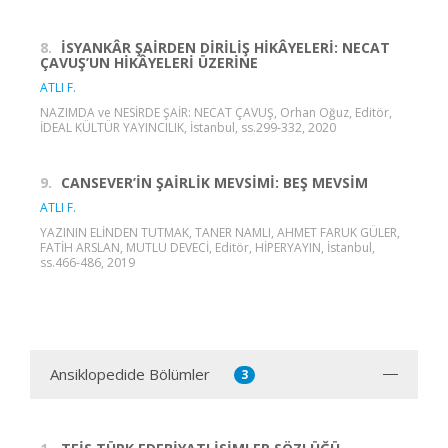
8.
İSYANKÂR ŞAİRDEN DİRİLİŞ HİKÂYELERİ: NECAT
ÇAVUŞ’UN HİKÂYELERİ ÜZERİNE
ATLI F.
NAZIMDA ve NESİRDE ŞAİR: NECAT ÇAVUŞ, Orhan Oğuz, Editör,
İDEAL KÜLTÜR YAYINCILIK, İstanbul, ss.299-332, 2020
9.
CANSEVER’İN ŞAİRLİK MEVSİMİ: BEŞ MEVSİM
ATLI F.
YAZININ ELİNDEN TUTMAK, TANER NAMLI, AHMET FARUK GÜLER,
FATİH ARSLAN, MUTLU DEVECİ, Editör, HİPERYAYIN, İstanbul,
ss.466-486, 2019
Ansiklopedide Bölümler
3