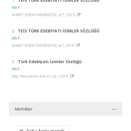
1.
TEİS TÜRK EDEBİYATI İSİMLER SÖZLÜĞÜ
Atlı F.
AHMET YESEVİ ÜNİVERSİTESİ, ss.*, 2019
2.
TEİS TÜRK EDEBİYATI İSİMLER SÖZLÜĞÜ
Atlı F.
AHMET YESEVİ ÜNİVERSİTESİ, ss.?, 2019
3.
Türk Edebiyatı İsimler Sözlüğü
Atlı F.
http://teis.yesevi.edu.tr/, ss.?, 2019
Metrikler
Daha fazla metrik