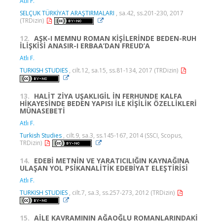
Atlı F.
SELÇUK TÜRKİYAT ARAŞTIRMALARI
, sa.42, ss.201-230, 2017
(TRDizin)
12.
AŞK-I MEMNU ROMAN KİŞİLERİNDE BEDEN-RUH
İLİŞKİSİ ANASIR-I ERBAA’DAN FREUD’A
Atlı F.
TURKISH STUDIES
, cilt.12, sa.15, ss.81-134, 2017 (TRDizin)
13.
HALİT ZİYA UŞAKLIGİL İN FERHUNDE KALFA
HİKAYESİNDE BEDEN YAPISI İLE KİŞİLİK ÖZELLİKLERİ
MÜNASEBETİ
Atlı F.
Turkish Studies
, cilt.9, sa.3, ss.145-167, 2014 (SSCI, Scopus,
TRDizin)
14.
EDEBİ METNİN VE YARATICILIĞIN KAYNAĞINA
ULAŞAN YOL PSİKANALİTİK EDEBİYAT ELEŞTİRİSİ
Atlı F.
TURKISH STUDIES
, cilt.7, sa.3, ss.257-273, 2012 (TRDizin)
15.
AİLE KAVRAMININ AĞAOĞLU ROMANLARINDAKİ