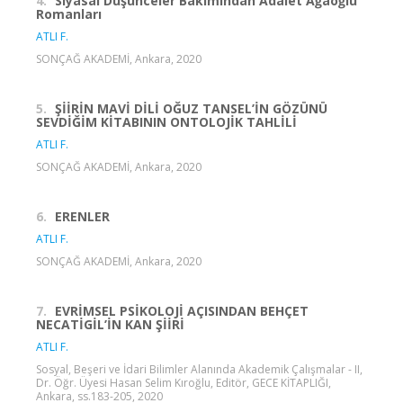
4.
Siyasal Düşünceler Bakımından Adalet Ağaoğlu
Romanları
ATLI F.
SONÇAĞ AKADEMİ, Ankara, 2020
5.
ŞİİRİN MAVİ DİLİ OĞUZ TANSEL’İN GÖZÜNÜ
SEVDİĞİM KİTABININ ONTOLOJİK TAHLİLİ
ATLI F.
SONÇAĞ AKADEMİ, Ankara, 2020
6.
ERENLER
ATLI F.
SONÇAĞ AKADEMİ, Ankara, 2020
7.
EVRİMSEL PSİKOLOJİ AÇISINDAN BEHÇET
NECATİGİL’İN KAN ŞİİRİ
ATLI F.
Sosyal, Beşeri ve İdari Bilimler Alanında Akademik Çalışmalar - II,
Dr. Öğr. Üyesi Hasan Selim Kıroğlu, Editör, GECE KİTAPLIĞI,
Ankara, ss.183-205, 2020