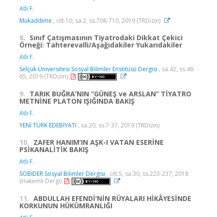
Atlı F.
Mukaddime
, cilt.10, sa.2, ss.708-710, 2019 (TRDizin)
8.
Sınıf Çatışmasının Tiyatrodaki Dikkat Çekici
Örneği: Tahterevalli/Aşağıdakiler Yukarıdakiler
Atlı F.
Selçuk Üniversitesi Sosyal Bilimler Enstitüsü Dergisi
, sa.42, ss.48-
65, 2019 (TRDizin)
9.
TARIK BUĞRA’NIN ”GÜNEŞ ve ARSLAN” TİYATRO
METNİNE PLATON IŞIĞINDA BAKIŞ
Atlı F.
YENİ TÜRK EDEBİYATI
, sa.20, ss.7-37, 2019 (TRDizin)
10.
ZAFER HANIM’IN AŞK-I VATAN ESERİNE
PSİKANALİTİK BAKIŞ
Atlı F.
SOBİDER Sosyal Bilimler Dergisi
, cilt.5, sa.30, ss.223-237, 2018
(Hakemli Dergi)
11.
ABDULLAH EFENDİ’NİN RÜYALARI HİKÂYESİNDE
KORKUNUN HÜKÜMRANLIĞI