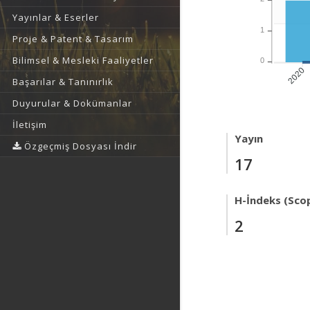
Yayınlar & Eserler
1
Proje & Patent & Tasarım
Bilimsel & Mesleki Faaliyetler
0
2020
Başarılar & Tanınırlık
Duyurular & Dokümanlar
İletişim
Yayın
Özgeçmiş Dosyası İndir
17
H-İndeks (Sco
2