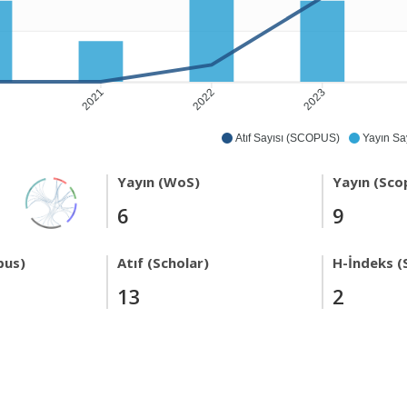
2021
2022
2023
Atıf Sayısı (SCOPUS)
Yayın Say
Yayın (WoS)
Yayın (Sco
6
9
pus)
Atıf (Scholar)
H-İndeks (
13
2