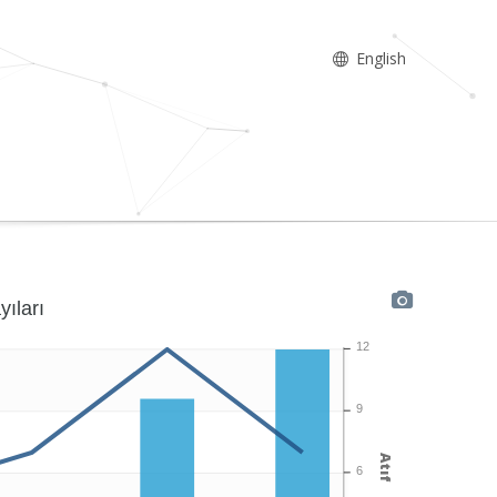
English
yıları
12
9
Atıf
6