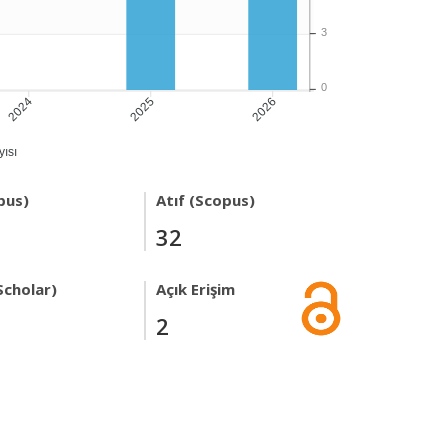
3
0
2024
2025
2026
ısı
pus)
Atıf (Scopus)
32
Scholar)
Açık Erişim
2