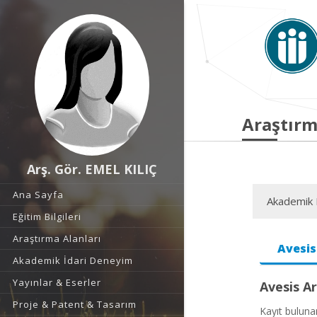
Araştırm
Arş. Gör. EMEL KILIÇ
Ana Sayfa
Akademik F
Eğitim Bilgileri
Araştırma Alanları
Avesis
Akademik İdari Deneyim
Yayınlar & Eserler
Avesis Ar
Proje & Patent & Tasarım
Kayıt bulun