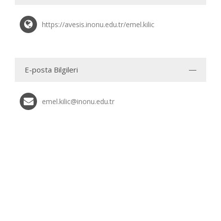
https://avesis.inonu.edu.tr/emel.kilic
E-posta Bilgileri
emel.kilic@inonu.edu.tr