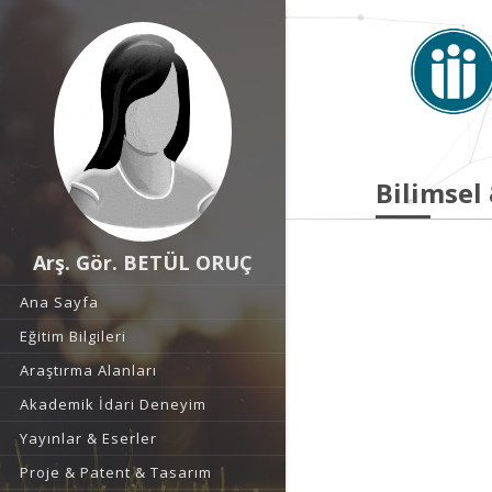
Bilimsel
Arş. Gör. BETÜL ORUÇ
Ana Sayfa
Eğitim Bilgileri
Araştırma Alanları
Akademik İdari Deneyim
Yayınlar & Eserler
Proje & Patent & Tasarım