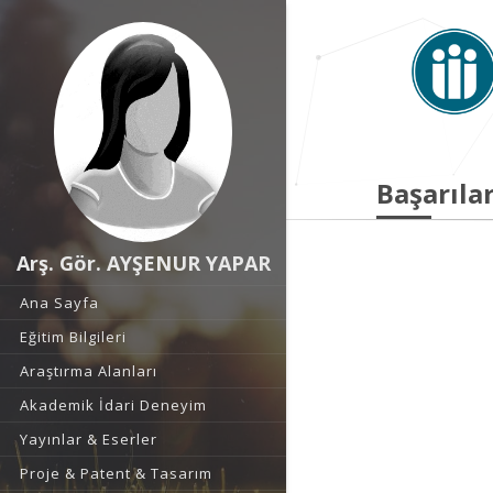
Başarılar
Arş. Gör. AYŞENUR YAPAR
Ana Sayfa
Eğitim Bilgileri
Araştırma Alanları
Akademik İdari Deneyim
Yayınlar & Eserler
Proje & Patent & Tasarım