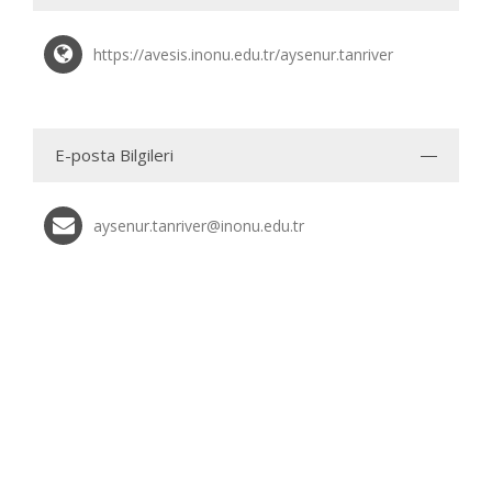
https://avesis.inonu.edu.tr/aysenur.tanriver
E-posta Bilgileri
aysenur.tanriver@inonu.edu.tr