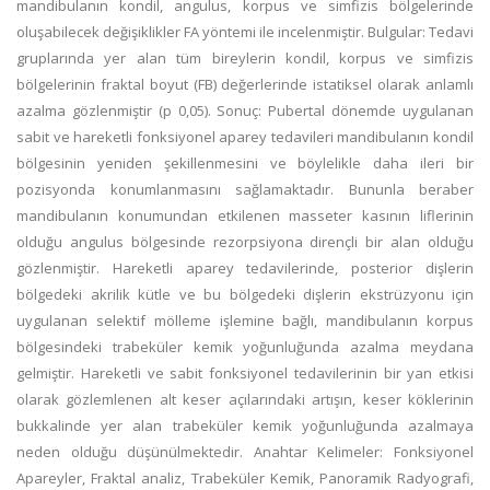
mandibulanın kondil, angulus, korpus ve simfizis bölgelerinde
oluşabilecek değişiklikler FA yöntemi ile incelenmiştir. Bulgular: Tedavi
gruplarında yer alan tüm bireylerin kondil, korpus ve simfizis
bölgelerinin fraktal boyut (FB) değerlerinde istatiksel olarak anlamlı
azalma gözlenmiştir (p 0,05). Sonuç: Pubertal dönemde uygulanan
sabit ve hareketli fonksiyonel aparey tedavileri mandibulanın kondil
bölgesinin yeniden şekillenmesini ve böylelikle daha ileri bir
pozisyonda konumlanmasını sağlamaktadır. Bununla beraber
mandibulanın konumundan etkilenen masseter kasının liflerinin
olduğu angulus bölgesinde rezorpsiyona dirençli bir alan olduğu
gözlenmiştir. Hareketli aparey tedavilerinde, posterior dişlerin
bölgedeki akrilik kütle ve bu bölgedeki dişlerin ekstrüzyonu için
uygulanan selektif mölleme işlemine bağlı, mandibulanın korpus
bölgesindeki trabeküler kemik yoğunluğunda azalma meydana
gelmiştir. Hareketli ve sabit fonksiyonel tedavilerinin bir yan etkisi
olarak gözlemlenen alt keser açılarındaki artışın, keser köklerinin
bukkalinde yer alan trabeküler kemik yoğunluğunda azalmaya
neden olduğu düşünülmektedir. Anahtar Kelimeler: Fonksiyonel
Apareyler, Fraktal analiz, Trabeküler Kemik, Panoramik Radyografi,