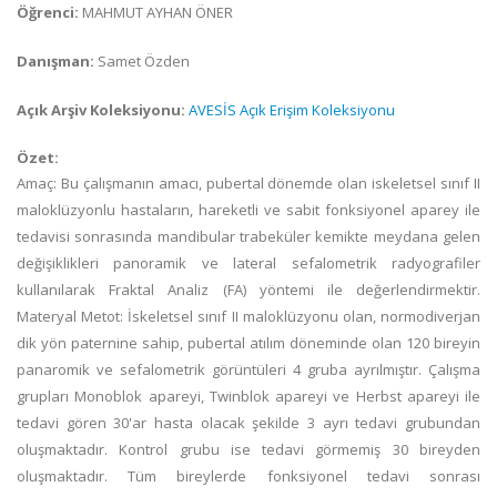
Öğrenci:
MAHMUT AYHAN ÖNER
Danışman:
Samet Özden
Açık Arşiv Koleksiyonu:
AVESİS Açık Erişim Koleksiyonu
Özet:
Amaç: Bu çalışmanın amacı, pubertal dönemde olan iskeletsel sınıf II
maloklüzyonlu hastaların, hareketli ve sabit fonksiyonel aparey ile
tedavisi sonrasında mandibular trabeküler kemikte meydana gelen
değişiklikleri panoramik ve lateral sefalometrik radyografiler
kullanılarak Fraktal Analiz (FA) yöntemi ile değerlendirmektir.
Materyal Metot: İskeletsel sınıf II maloklüzyonu olan, normodiverjan
dik yön paternine sahip, pubertal atılım döneminde olan 120 bireyin
panaromik ve sefalometrik görüntüleri 4 gruba ayrılmıştır. Çalışma
grupları Monoblok apareyi, Twinblok apareyi ve Herbst apareyi ile
tedavi gören 30'ar hasta olacak şekilde 3 ayrı tedavi grubundan
oluşmaktadır. Kontrol grubu ise tedavi görmemiş 30 bireyden
oluşmaktadır. Tüm bireylerde fonksiyonel tedavi sonrası