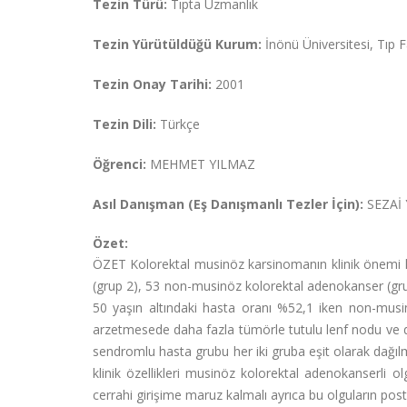
Tezin Türü:
Tıpta Uzmanlık
Tezin Yürütüldüğü Kurum:
İnönü Üniversitesi, Tıp Fa
Tezin Onay Tarihi:
2001
Tezin Dili:
Türkçe
Öğrenci:
MEHMET YILMAZ
Asıl Danışman (Eş Danışmanlı Tezler İçin):
SEZAİ
Özet:
ÖZET Kolorektal musinöz karsinomanın klinik önemi h
(grup 2), 53 non-musinöz kolorektal adenokanser (grup 
50 yaşın altındaki hasta oranı %52,1 iken non-musin
arzetmesede daha fazla tümörle tutulu lenf nodu ve da
sendromlu hasta grubu her iki gruba eşit olarak dağılm
klinik özellikleri musinöz kolorektal adenokanserli 
cerrahi girişime maruz kalmalı ayrıca bu olguların postop