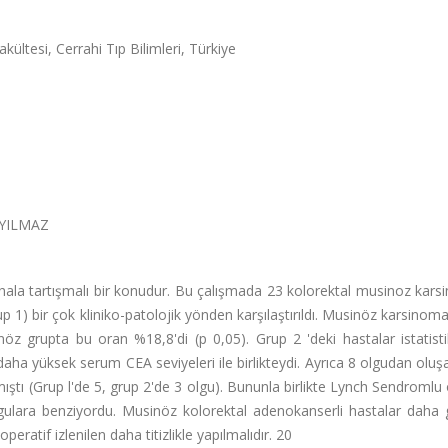
kültesi, Cerrahi Tıp Bilimleri, Türkiye
 YILMAZ
ala tartışmalı bir konudur. Bu çalışmada 23 kolorektal musinoz kars
1) bir çok kliniko-patolojik yönden karşılaştırıldı. Musinöz karsinoma
öz grupta bu oran %18,8'di (p 0,05). Grup 2 'deki hastalar istatist
ha yüksek serum CEA seviyeleri ile birlikteydi. Ayrıca 8 olgudan olu
ıştı (Grup l'de 5, grup 2'de 3 olgu). Bununla birlikte Lynch Sendromlu 
olgulara benziyordu. Musinöz kolorektal adenokanserli hastalar daha 
eratif izlenilen daha titizlikle yapılmalıdır. 20