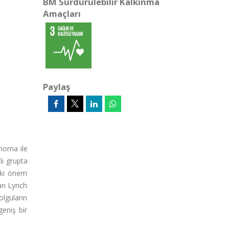
BM Sürdürülebilir Kalkınma
Amaçları
Paylaş
inoma ile
lı grupta
iki önem
şan Lynch
olguların
geniş bir