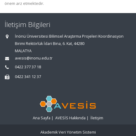
önem arz etmektedir.
İletişim Bilgileri
İnönü Üniversitesi Bilimsel Araştırma Projeleri Koordinasyon
Birimi Rektörlük İdari Bina, 6. Kat, 44280
MALATYA
avesis@inonu.edu.tr
0422 377 37 18
0422 341 12 37
Ana Sayfa
|
AVESİS Hakkında
|
İletişim
Akademik Veri Yönetim Sistemi